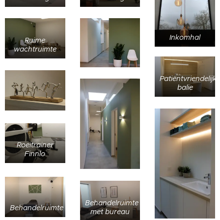
Inkomhal
Ruime
wachtruimte
Patiëntvriendelijk
balie
Roeitrainer
Finnlo
Behandelruimte
Behandelruimte
met bureau