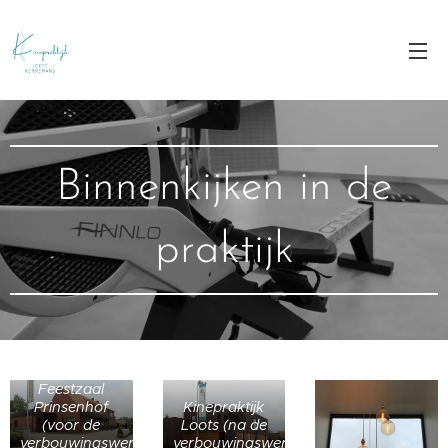
Binnenkijken in de
praktijk
Feestzaal
Prinsenhof
Kinepraktijk
(voor de
Loots (na de
verbouwingswerken)
verbouwingswerken)