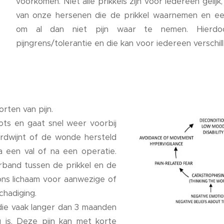
voorkomen. Niet alle prikkels zijn voor iedereen gelijk,
van onze hersenen die de prikkel waarnemen en een
om al dan niet pijn waar te nemen. Hierdo
pijngrens/tolerantie en die kan voor iedereen verschill
orten van pijn.
lots en gaat snel weer voorbij
rdwijnt of de wonde hersteld
 na een val of na een operatie.
verband tussen de prikkel en de
ons lichaam voor aanwezige of
hadiging.
n die vaak langer dan 3 maanden
 is. Deze pijn kan met korte