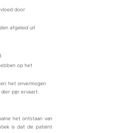
ïnvloed door
rden afgeleid uit
.
 hebben op het
iten; het onvermogen
ier pijn ervaart.
 name het ontstaan van
tiek is dat de patiënt