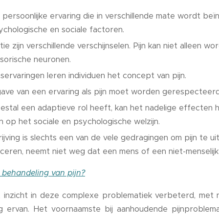
een persoonlijke ervaring die in verschillende mate wordt be
ychologische en sociale factoren.
tie zijn verschillende verschijnselen. Pijn kan niet alleen wo
ensorische neuronen.
servaringen leren individuen het concept van pijn.
ve van een ervaring als pijn moet worden gerespecteerd
estal een adaptieve rol heeft, kan het nadelige effecten
n op het sociale en psychologische welzijn.
ijving is slechts een van de vele gedragingen om pijn te u
eren, neemt niet weg dat een mens of een niet-menselijk d
 behandeling van pijn?
et inzicht in deze complexe problematiek verbeterd, met
g ervan. Het voornaamste bij aanhoudende pijnproblema