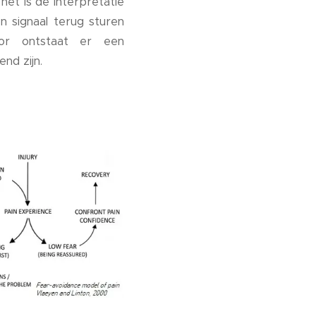
 het is de interpretatie
 signaal terug sturen
or ontstaat er een
end zijn.